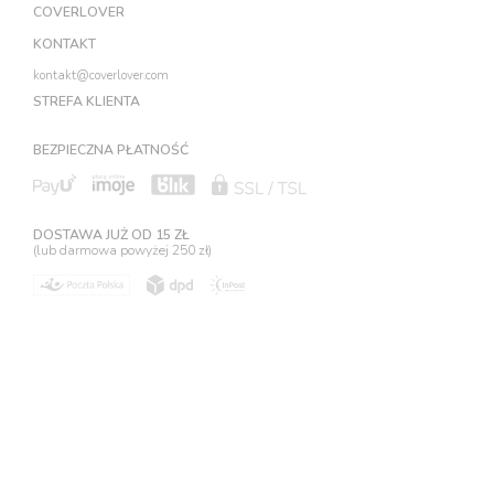
COVERLOVER
KONTAKT
kontakt@coverlover.com
STREFA KLIENTA
BEZPIECZNA PŁATNOŚĆ
DOSTAWA JUŻ OD 15 ZŁ
(lub darmowa powyżej 250 zł)
©
2026
Coverlover | Created by
raczejinaczej.pl
|
Regulamin
|
Polityka
Prywatności
RaczejInaczej spółka z ograniczoną odpowiedzialnością, spółka komandytowa,
wpisana do Centralnej Ewidencji i Informacji o Działalności Gospodarczej
Rzeczypospolitej Polskiej prowadzonej przez ministra właściwego d.s. gospodarki.